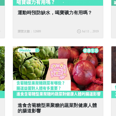
運動時預防缺水，喝寶礦力有用嗎？
9
瀏覽次數：12689
Jul 11，2019
進食含菊糖型果聚糖的蔬菜對健康人體
的腸道影響