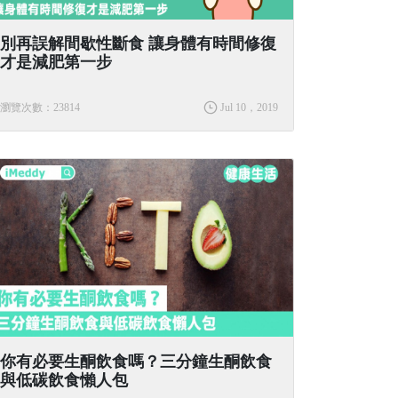
別再誤解間歇性斷食 讓身體有時間修復
才是減肥第一步
瀏覽次數：23814
Jul 10，2019
你有必要生酮飲食嗎？三分鐘生酮飲食
與低碳飲食懶人包