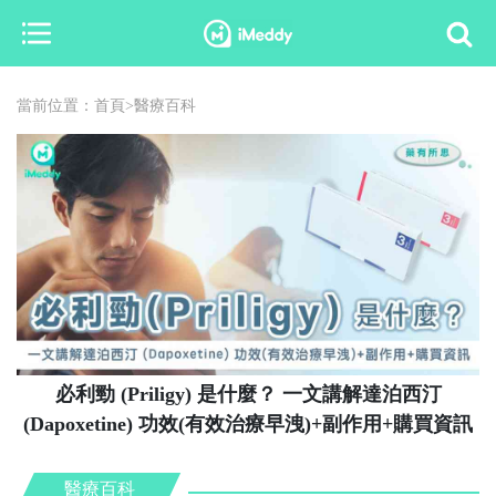
當前位置：
首頁
>
醫療百科
必利勁 (Priligy) 是什麼？ 一文講解達泊西汀
(Dapoxetine) 功效(有效治療早洩)+副作用+購買資訊
醫療百科